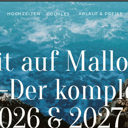
HOCHZEITEN
ABLAUF & PREISE
COUPLES
t auf Mall
-Der kompl
2026 & 2027