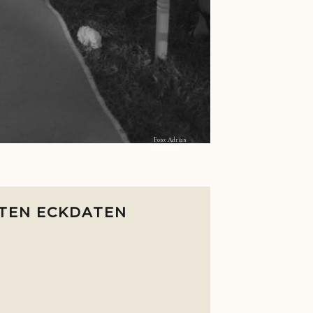
Foto: Adrian
Restuccia
STEN ECKDATEN