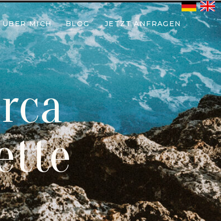
ÜBER MICH
BLOG
JETZT ANFRAGEN
orca
ette